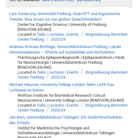
Lars Konieczny, Universität Freiburg: Chat-GPT und linguistische
Theorie: Was lernen wir von großen Sprachmodellen?
Center for Cognitive Science | University of Freiburg
[RINGVORLESUNG]
/
Located in
Talks | Lectures | Events
Ringvorlesung Bernstein
/
Center Freiburg
2023/24
Andreas Schulze-Bonhage, Universitätsklinikum Freiburg: Lokale
Hirnstimulationen – Effekte auf Exzitabilität und Hirnfunktion
Prächirurgische Epilepsiediagnostik | Epilepsiezentrum | Klinik
für Neurochirurgie | Universitätsklinikum Freiburg
[RINGVORLESUNG]
/
Located in
Talks | Lectures | Events
Ringvorlesung Bernstein
/
Center Freiburg
2023/24
Michael Häusser, University College London: Mehr Licht! Das
Lichtspiel im Gehirn
Wolfson Institute for Biomedical Research | Circuit
Neuroscience | University College London [RINGVORLESUNG]
/
Located in
Talks | Lectures | Events
Ringvorlesung Bernstein
/
Center Freiburg
2023/24
Jan Born, Universitätsklinikum Tübingen: Die Gedächtnisfunktion
des Schlafs
Institut für Medizinische Psychologie und
Verhaltensneurobiologie | Universitätsklinikum Tübingen
[RINGVORLESUNG]