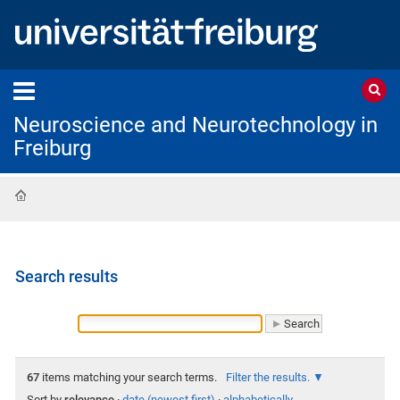
Neuroscience and Neurotechnology in
Freiburg
Home
Search results
67
items matching your search terms.
Filter the results.
Sort by
relevance
·
date (newest first)
·
alphabetically