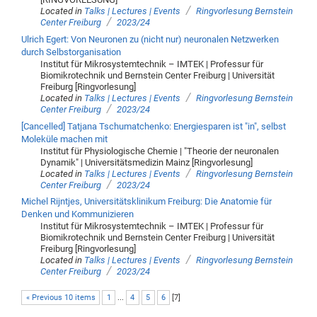
/
Located in
Talks | Lectures | Events
Ringvorlesung Bernstein
/
Center Freiburg
2023/24
Ulrich Egert: Von Neuronen zu (nicht nur) neuronalen Netzwerken
durch Selbstorganisation
Institut für Mikrosystemtechnik – IMTEK | Professur für
Biomikrotechnik und Bernstein Center Freiburg | Universität
Freiburg [Ringvorlesung]
/
Located in
Talks | Lectures | Events
Ringvorlesung Bernstein
/
Center Freiburg
2023/24
[Cancelled] Tatjana Tschumatchenko: Energiesparen ist "in", selbst
Moleküle machen mit
Institut für Physiologische Chemie | "Theorie der neuronalen
Dynamik" | Universitätsmedizin Mainz [Ringvorlesung]
/
Located in
Talks | Lectures | Events
Ringvorlesung Bernstein
/
Center Freiburg
2023/24
Michel Rijntjes, Universitätsklinikum Freiburg: Die Anatomie für
Denken und Kommunizieren
Institut für Mikrosystemtechnik – IMTEK | Professur für
Biomikrotechnik und Bernstein Center Freiburg | Universität
Freiburg [Ringvorlesung]
/
Located in
Talks | Lectures | Events
Ringvorlesung Bernstein
/
Center Freiburg
2023/24
« Previous 10 items
1
...
4
5
6
[
7
]