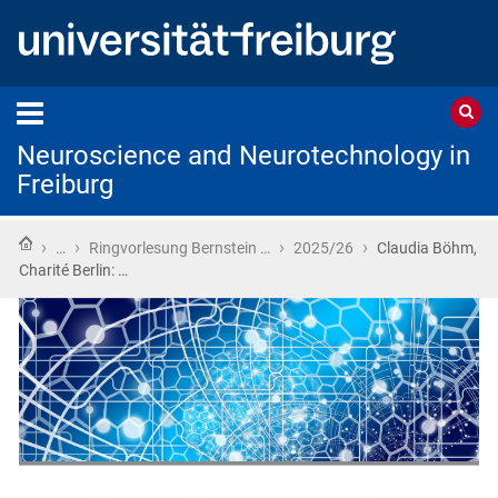
Neuroscience and Neurotechnology in
Freiburg
Home
›
›
›
›
…
Ringvorlesung Bernstein …
2025/26
Claudia Böhm,
Charité Berlin: …