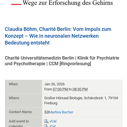
Claudia Böhm, Charité Berlin: Vom Impuls zum
Konzept – Wie in neuronalen Netzwerken
Bedeutung entsteht
Charité Universitätsmedizin Berlin | Klinik für Psychiatrie
und Psychotherapie | CCM [Ringvorlesung]
When
Jan 26, 2026
from
07:00 PM
to
08:30 PM
Where
Großer Hörsaal Biologie, Schänzlestr. 1, 79104
Freiburg
Contact Name
Martina Bacher
Add event to
vCal
calendar
iCal