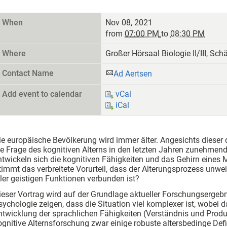
When
Nov 08, 2021
from
07:00 PM
to
08:30 PM
Where
Großer Hörsaal Biologie II/III, Sc
Contact Name
Ad Aertsen
Add event to calendar
vCal
iCal
ie europäische Bevölkerung wird immer älter. Angesichts diese
ie Frage des kognitiven Alterns in den letzten Jahren zunehme
ntwickeln sich die kognitiven Fähigkeiten und das Gehirn eine
timmt das verbreitete Vorurteil, dass der Alterungsprozess unwe
ller geistigen Funktionen verbunden ist?
ieser Vortrag wird auf der Grundlage aktueller Forschungsergeb
sychologie zeigen, dass die Situation viel komplexer ist, wobei
ntwicklung der sprachlichen Fähigkeiten (Verständnis und Produ
ognitive Alternsforschung zwar einige robuste altersbedinge Defi