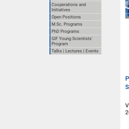
Cooperations and
Initiatives
Open Positions
M.Sc. Programs
PhD Programs
GIF Young Scientists'
Program
Talks | Lectures | Events
P
S
V
2