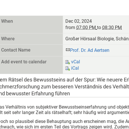
When
Dec 02, 2024
from
07:00 PM
to
08:30 PM
Where
Großer Hörsaal Biologie, Schänz
Contact Name
Prof. Dr. Ad Aertsen
Add event to calendar
vCal
iCal
em Rätsel des Bewusstseins auf der Spur: Wie neuere Er
chmerzforschung zum besseren Verständnis des Verhältn
nd bewusster Erfahrung führen
as Verhältnis von subjektiver Bewusstseinserfahrung und objekt
ilt seit sehr langer Zeit als rätselhaft; sehr häufig wird argumenti
och so plausibel diese Behauptung auch erscheinen mag, die Arg
chwach, wie sich im ersten Teil des Vortrags zeigen wird. Zudem