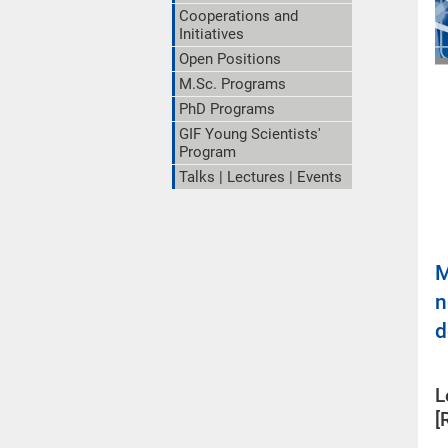
Cooperations and
Initiatives
Open Positions
M.Sc. Programs
PhD Programs
GIF Young Scientists'
Program
Talks | Lectures | Events
M
n
d
L
[