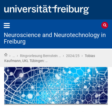
Neuroscience and Neurotechnology in
Freiburg
Home
›
›
›
›
…
Ringvorlesung Bernstein …
2024/25
Tobias
Kaufmann, UKL Tübingen: …