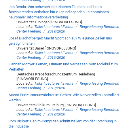
Jan Benda: Von schwach elektrischen Fischen und ihrem
faszinierenden Verhalten hin zu grundlegenden Erkenntnissen
neuronaler Informationsverarbeitung
Universität Tübingen [RINGVORLESUNG]
/
Located in
Talks | Lectures | Events
Ringvorlesung Bernstein
/
Center Freiburg
2019/2020
Josef Bischofberger: Macht Sport schlau? Wie junge Zellen uns
geistig fit halten
Universität Basel [RINGVORLESUNG]
/
Located in
Talks | Lectures | Events
Ringvorlesung Bernstein
/
Center Freiburg
2019/2020
Hannah Monyer: Lernen, Erinnern und Vergessen: vom Molekül zum
Verhalten
Deutsches Krebsforschungszentrum Heidelberg
[RINGVORLESUNG]
/
Located in
Talks | Lectures | Events
Ringvorlesung Bernstein
/
Center Freiburg
2019/2020
Marco Prinz: Immunwächter im Gehirn: Wie Nervenzellen kontrolliert
werden
Universitätsklinikum Freiburg [RINGVORLESUNG]
/
Located in
Talks | Lectures | Events
Ringvorlesung Bernstein
/
Center Freiburg
2019/2020
Jörn Rickert: Gehirn-Computer-Schnittstellen: von der Forschung in
die Industrie