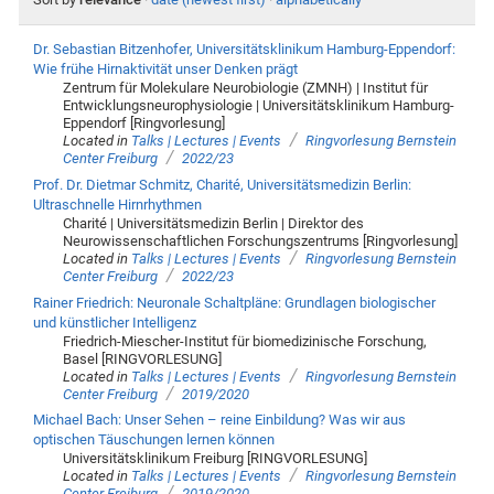
Dr. Sebastian Bitzenhofer, Universitätsklinikum Hamburg-Eppendorf:
Wie frühe Hirnaktivität unser Denken prägt
Zentrum für Molekulare Neurobiologie (ZMNH) | Institut für
Entwicklungsneurophysiologie | Universitätsklinikum Hamburg-
Eppendorf [Ringvorlesung]
/
Located in
Talks | Lectures | Events
Ringvorlesung Bernstein
/
Center Freiburg
2022/23
Prof. Dr. Dietmar Schmitz, Charité, Universitätsmedizin Berlin:
Ultraschnelle Hirnrhythmen
Charité | Universitätsmedizin Berlin | Direktor des
Neurowissenschaftlichen Forschungszentrums [Ringvorlesung]
/
Located in
Talks | Lectures | Events
Ringvorlesung Bernstein
/
Center Freiburg
2022/23
Rainer Friedrich: Neuronale Schaltpläne: Grundlagen biologischer
und künstlicher Intelligenz
Friedrich-Miescher-Institut für biomedizinische Forschung,
Basel [RINGVORLESUNG]
/
Located in
Talks | Lectures | Events
Ringvorlesung Bernstein
/
Center Freiburg
2019/2020
Michael Bach: Unser Sehen – reine Einbildung? Was wir aus
optischen Täuschungen lernen können
Universitätsklinikum Freiburg [RINGVORLESUNG]
/
Located in
Talks | Lectures | Events
Ringvorlesung Bernstein
/
Center Freiburg
2019/2020