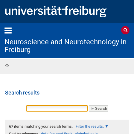
Neuroscience and Neurotechnology in
Freiburg
Home
Search results
67
items matching your search terms.
Filter the results.
Sort by
relevance
·
date (newest first)
·
alphabetically