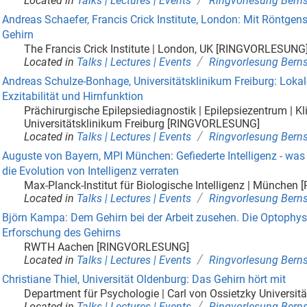
Located in
Talks | Lectures | Events
Ringvorlesung Berns
Andreas Schaefer, Francis Crick Institute, London: Mit Röntgen
Gehirn
The Francis Crick Institute | London, UK [RINGVORLESUNG
/
Located in
Talks | Lectures | Events
Ringvorlesung Berns
Andreas Schulze-Bonhage, Universitätsklinikum Freiburg: Lokal
Exzitabilität und Hirnfunktion
Prächirurgische Epilepsiediagnostik | Epilepsiezentrum | Kli
Universitätsklinikum Freiburg [RINGVORLESUNG]
/
Located in
Talks | Lectures | Events
Ringvorlesung Berns
Auguste von Bayern, MPI München: Gefiederte Intelligenz - wa
die Evolution von Intelligenz verraten
Max-Planck-Institut für Biologische Intelligenz | München 
/
Located in
Talks | Lectures | Events
Ringvorlesung Berns
Björn Kampa: Dem Gehirn bei der Arbeit zusehen. Die Optophys
Erforschung des Gehirns
RWTH Aachen [RINGVORLESUNG]
/
Located in
Talks | Lectures | Events
Ringvorlesung Berns
Christiane Thiel, Universität Oldenburg: Das Gehirn hört mit
Department für Psychologie | Carl von Ossietzky Universit
/
Located in
Talks | Lectures | Events
Ringvorlesung Berns