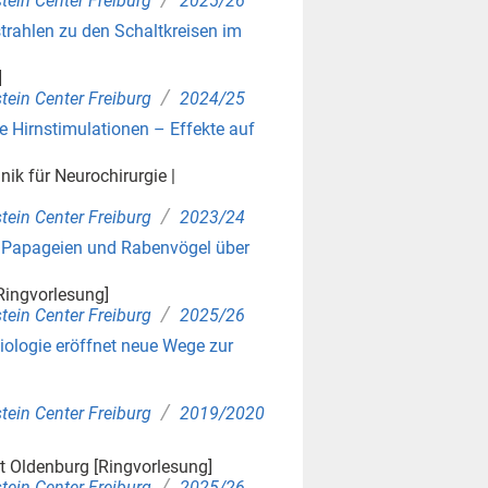
tein Center Freiburg
2025/26
strahlen zu den Schaltkreisen im
]
/
tein Center Freiburg
2024/25
e Hirnstimulationen – Effekte auf
nik für Neurochirurgie |
/
tein Center Freiburg
2023/24
s Papageien und Rabenvögel über
[Ringvorlesung]
/
tein Center Freiburg
2025/26
iologie eröffnet neue Wege zur
/
tein Center Freiburg
2019/2020
ät Oldenburg [Ringvorlesung]
/
tein Center Freiburg
2025/26