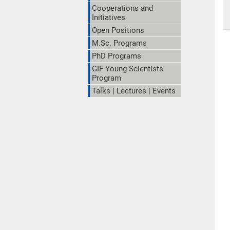
Cooperations and
Initiatives
Open Positions
M.Sc. Programs
PhD Programs
GIF Young Scientists'
Program
Talks | Lectures | Events