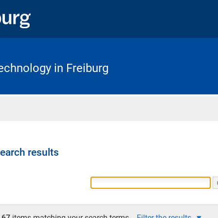
chnology in Freiburg
Home
earch results
67
items matching your search terms.
Filter the results.