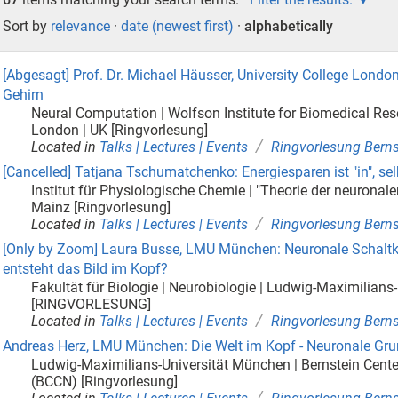
Sort by
relevance
·
date (newest first)
·
alphabetically
[Abgesagt] Prof. Dr. Michael Häusser, University College London
Gehirn
Neural Computation | Wolfson Institute for Biomedical Rese
London | UK [Ringvorlesung]
/
Located in
Talks | Lectures | Events
Ringvorlesung Berns
[Cancelled] Tatjana Tschumatchenko: Energiesparen ist "in", s
Institut für Physiologische Chemie | "Theorie der neuronal
Mainz [Ringvorlesung]
/
Located in
Talks | Lectures | Events
Ringvorlesung Berns
[Only by Zoom] Laura Busse, LMU München: Neuronale Schaltkr
entsteht das Bild im Kopf?
Fakultät für Biologie | Neurobiologie | Ludwig-Maximilian
[RINGVORLESUNG]
/
Located in
Talks | Lectures | Events
Ringvorlesung Berns
Andreas Herz, LMU München: Die Welt im Kopf - Neuronale Gr
Ludwig-Maximilians-Universität München | Bernstein Cent
(BCCN) [Ringvorlesung]
/