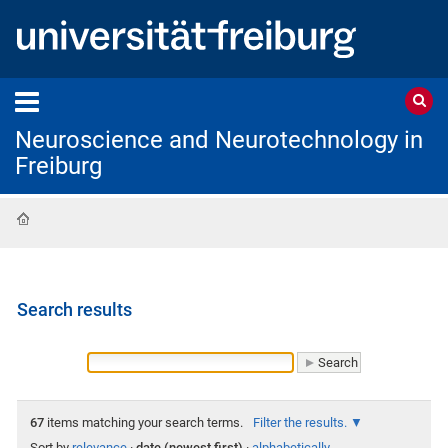
Neuroscience and Neurotechnology in
Freiburg
Home
Search results
67
items matching your search terms.
Filter the results.
Sort by
relevance
·
date (newest first)
·
alphabetically