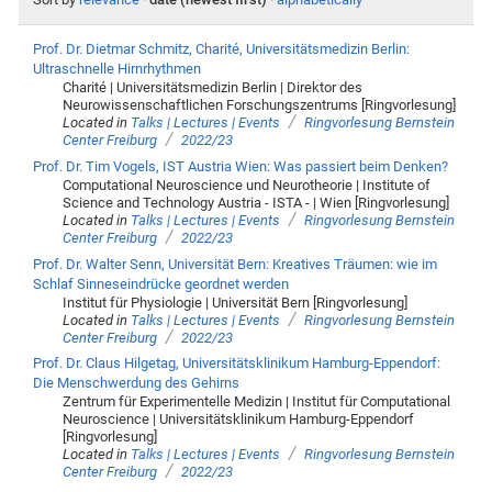
Prof. Dr. Dietmar Schmitz, Charité, Universitätsmedizin Berlin:
Ultraschnelle Hirnrhythmen
Charité | Universitätsmedizin Berlin | Direktor des
Neurowissenschaftlichen Forschungszentrums [Ringvorlesung]
/
Located in
Talks | Lectures | Events
Ringvorlesung Bernstein
/
Center Freiburg
2022/23
Prof. Dr. Tim Vogels, IST Austria Wien: Was passiert beim Denken?
Computational Neuroscience und Neurotheorie | Institute of
Science and Technology Austria - ISTA - | Wien [Ringvorlesung]
/
Located in
Talks | Lectures | Events
Ringvorlesung Bernstein
/
Center Freiburg
2022/23
Prof. Dr. Walter Senn, Universität Bern: Kreatives Träumen: wie im
Schlaf Sinneseindrücke geordnet werden
Institut für Physiologie | Universität Bern [Ringvorlesung]
/
Located in
Talks | Lectures | Events
Ringvorlesung Bernstein
/
Center Freiburg
2022/23
Prof. Dr. Claus Hilgetag, Universitätsklinikum Hamburg-Eppendorf:
Die Menschwerdung des Gehirns
Zentrum für Experimentelle Medizin | Institut für Computational
Neuroscience | Universitätsklinikum Hamburg-Eppendorf
[Ringvorlesung]
/
Located in
Talks | Lectures | Events
Ringvorlesung Bernstein
/
Center Freiburg
2022/23