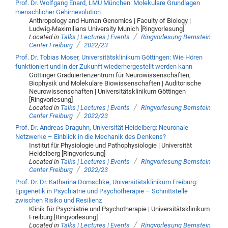
Prof. Dr. Wolfgang Enard, LMU München: Molekulare Grundlagen
menschlicher Gehirnevolution
Anthropology and Human Genomics | Faculty of Biology |
Ludwig-Maximilians University Munich [Ringvorlesung]
/
Located in
Talks | Lectures | Events
Ringvorlesung Bernstein
/
Center Freiburg
2022/23
Prof. Dr. Tobias Moser, Universitätsklinikum Göttingen: Wie Hören
funktioniert und in der Zukunft wiederhergestellt werden kann
Göttinger Graduiertenzentrum für Neurowissenschaften,
Biophysik und Molekulare Biowissenschaften | Auditorische
Neurowissenschaften | Universitätsklinikum Göttingen
[Ringvorlesung]
/
Located in
Talks | Lectures | Events
Ringvorlesung Bernstein
/
Center Freiburg
2022/23
Prof. Dr. Andreas Draguhn, Universität Heidelberg: Neuronale
Netzwerke – Einblick in die Mechanik des Denkens?
Institut für Physiologie und Pathophysiologie | Universität
Heidelberg [Ringvorlesung]
/
Located in
Talks | Lectures | Events
Ringvorlesung Bernstein
/
Center Freiburg
2022/23
Prof. Dr. Dr. Katharina Domschke, Universitätsklinikum Freiburg:
Epigenetik in Psychiatrie und Psychotherapie – Schnittstelle
zwischen Risiko und Resilienz
Klinik für Psychiatrie und Psychotherapie | Universitätsklinikum
Freiburg [Ringvorlesung]
/
Located in
Talks | Lectures | Events
Ringvorlesung Bernstein